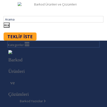
Ara
TEKLİF İSTE
Kategoriler
Barkod Yazicilar