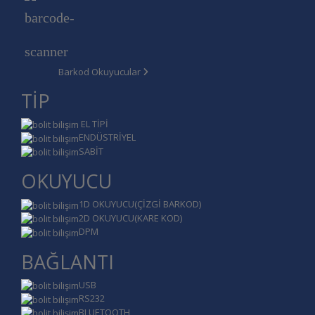
Barkod Okuyucular
TİP
EL TİPİ
ENDÜSTRİYEL
SABİT
OKUYUCU
1D OKUYUCU(ÇİZGİ BARKOD)
2D OKUYUCU(KARE KOD)
DPM
BAĞLANTI
USB
RS232
BLUETOOTH