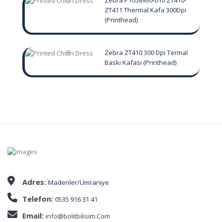
Zebra P1058930-010 ZT410-
ZT411 Thermal Kafa 300Dpi
(Printhead)
Zebra ZT410 300 Dpi Termal
Baskı Kafası (Printhead)
Adres:
Madenler/Ümraniye
Telefon:
0535 916 31 41
Email:
info@bolitbilisim.Com