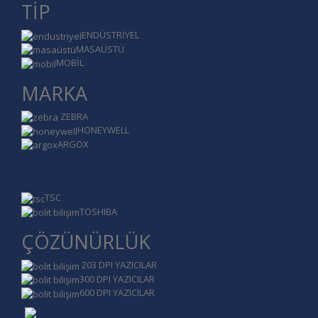
TİP
ENDÜSTRİYEL
MASAÜSTÜ
MOBİL
MARKA
ZEBRA
HONEYWELL
ARGOX
TSC
TOSHIBA
ÇÖZÜNÜRLÜK
203 DPI YAZICILAR
300 DPI YAZICILAR
600 DPI YAZICILAR