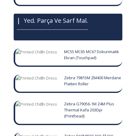
|
Yed. Parça Ve Sarf Mal.
MC55 MC65 MC67 Dokunmatik
Ekran (Touchpad)
Zebra 79815M ZM400 Merdane
Platten Roller
Zebra G79056-1M Z4M Plus
Thermal Kafa 203Dpi
(Printhead)