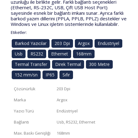
uzunluğu ile birlikte gelir. Farklı bağlantı seçenekleri
(Ethernet, RS-232C, USB, Çift USB Host Port)
sayesinde esnek bir bağlantı imkanı sunar. Ayrıca farklı
barkod yazım dillerini (PPLA, PPLB, PPLZ) destekler ve
Windows ve Linux işletim sistemlerinde kullanılabilir.
Etiketler:
Barkod Yazıcılar
203 Dpi
Argox
Endüstriyel
Usb
RS232
Ethernet
168mm
Termal Transfer
Direk Termal
300 Metre
152 mm/sn
IP65
Sıfır
Çözünürlük
203 Dpi
Marka
Argox
Yazıcı Türü
Endüstriyel
Bağlantı
Usb, RS232, Ethernet
Max. Baskı Genişliği
168mm